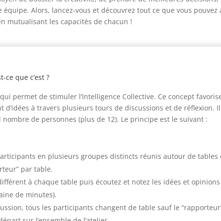
 équipe. Alors, lancez-vous et découvrez tout ce que vous pouvez
n mutualisant les capacités de chacun !
t-ce que c’est ?
er qui permet de stimuler l’Intelligence Collective. Ce concept favoris
 d’idées à travers plusieurs tours de discussions et de réflexion. Il
 nombre de personnes (plus de 12). Le principe est le suivant :
articipants en plusieurs groupes distincts réunis autour de tables 
eur” par table.
différent à chaque table puis écoutez et notez les idées et opinion
aine de minutes).
scussion, tous les participants changent de table sauf le “rapporteu
départ sur l’ensemble de l’atelier.