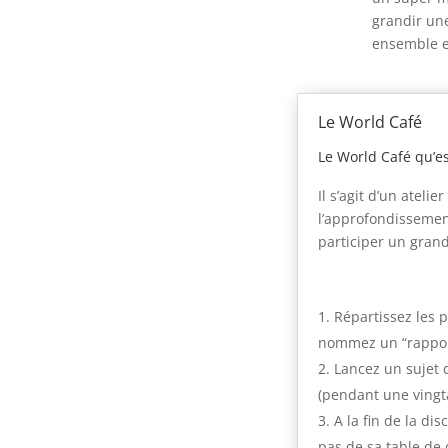
grandir une
ensemble e
Le World Café
Le World Café qu’es
Il s’agit d’un ateli
l’approfondissement
participer un grand
Répartissez les p
nommez un “rapport
Lancez un sujet 
(pendant une vingt
A la fin de la di
pas de sa table de 