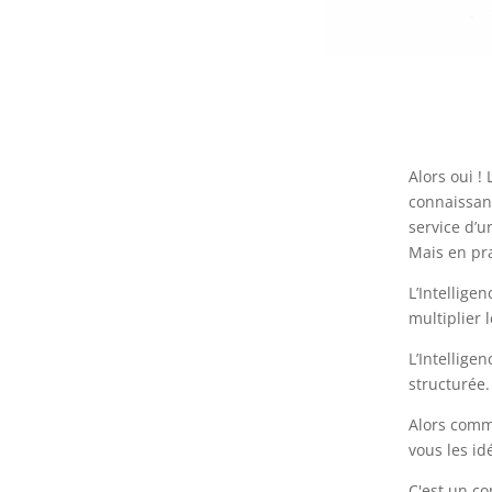
Alors oui !
connaissanc
service d’u
Mais en pr
L’Intellige
multiplier l
L’Intelligen
structurée.
Alors comm
vous les id
C'est un co