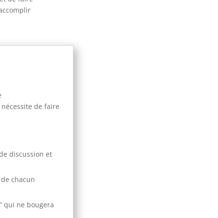
 accomplir
e
 nécessite de faire
de discussion et
s de chacun
r” qui ne bougera