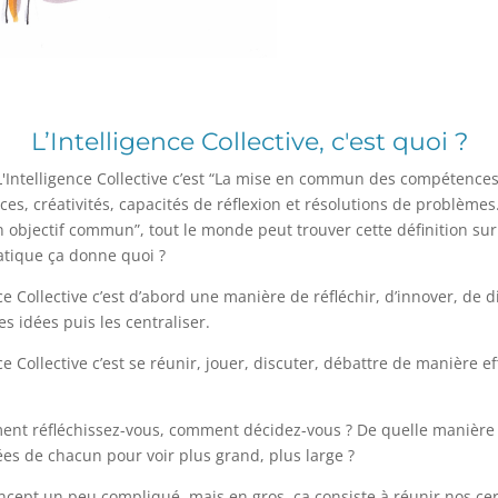
L’Intelligence Collective, c'est quoi ?
 L'Intelligence Collective c’est “La mise en commun des compétences
es, créativités, capacités de réflexion et résolutions de problème
n objectif commun”, tout le monde peut trouver cette définition sur
atique ça donne quoi ?
nce Collective c’est d’abord une manière de réfléchir, d’innover, de di
es idées puis les centraliser.
ce Collective c’est se réunir, jouer, discuter, débattre de manière ef
ent réfléchissez-vous, comment décidez-vous ? De quelle manière
ées de chacun pour voir plus grand, plus large ?
ncept un peu compliqué, mais en gros, ça consiste à réunir nos c