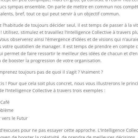
trucs sympas ensemble. On parle de mettre en commun nos compét
talents, bref, tout ce qui peut servir à un objectif commun.
z l’habitude de toujours décider seul, il est temps de passer à la vi
 Utilisez, stimulez et travaillez l’Intelligence Collective à travers p
Vous observerez ainsi l’émergence d’idées et de visions qui n’aurai
ns votre quotidien de manager.
Il est temps de prendre en compte c
 permet de faire ressortir le meilleur des idées de chacun et d’e
 de booster la progression de votre organisation.
prenez toujours pas de quoi il s’agit ? Vraiment ?
is ! Pour que cela soit plus concret, nous vous illustrerons le princi
e l’Intelligence Collective à travers trois exemples :
 Café
roblème
 vers le Futur
d'excuses pour ne pas essayer cette approche. L'Intelligence Collect
yen de booster la créativité, de prendre de meilleures décisions, 