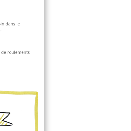
oin dans le
e.
nt de roulements