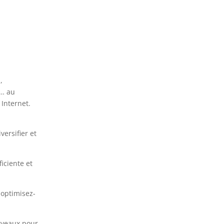
,
s… au
 Internet.
versifier et
ficiente et
 optimisez-
erveaux pour