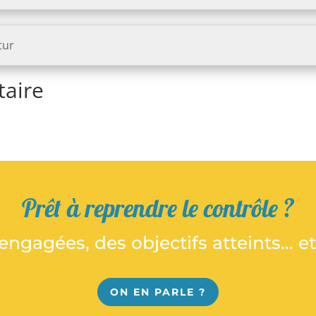
tur
aire
Prêt à reprendre le contrôle ?
engagées, des objectifs atteints... 
ON EN PARLE ?