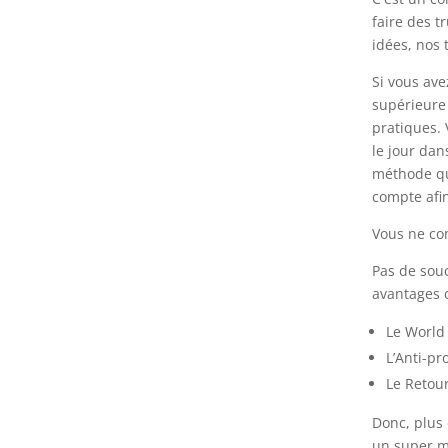
faire des 
idées, nos 
Si vous ave
supérieure !
pratiques.
le jour da
méthode qui
compte afin
Vous ne com
Pas de souc
avantages d
Le World
L’Anti-p
Le Retour
Donc, plus 
un super mo