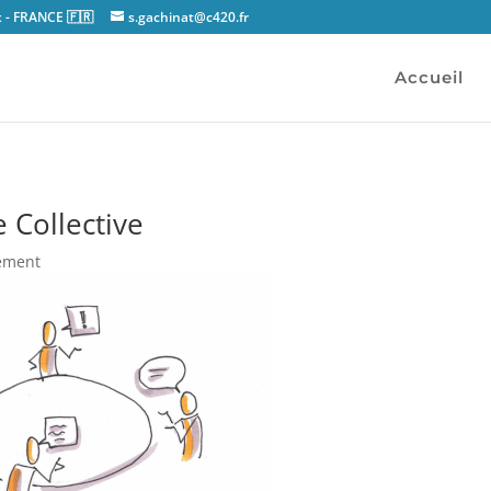
x - FRANCE 🇫🇷
s.gachinat@c420.fr
Accueil
e Collective
ement