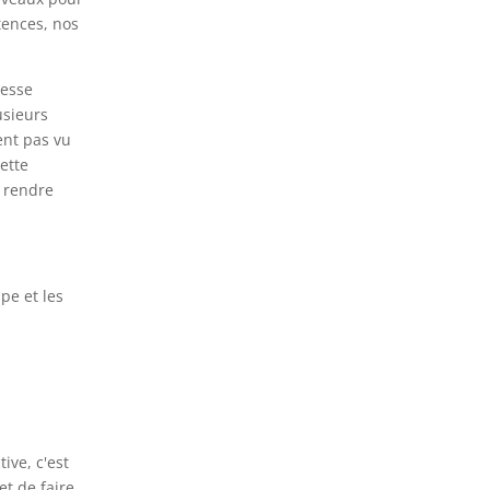
ences, nos
tesse
lusieurs
ent pas vu
ette
n rendre
pe et les
ive, c'est
et de faire