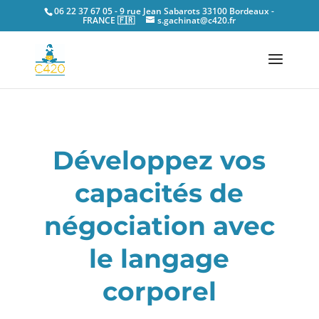
06 22 37 67 05 - 9 rue Jean Sabarots 33100 Bordeaux -
FRANCE 🇫🇷
s.gachinat@c420.fr
Développez vos
capacités de
négociation avec
le langage
corporel