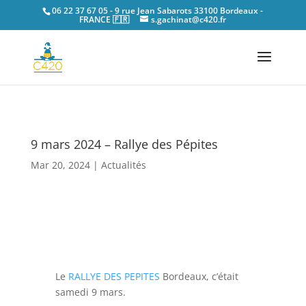
06 22 37 67 05 - 9 rue Jean Sabarots 33100 Bordeaux -
FRANCE 🇫🇷
s.gachinat@c420.fr
9 mars 2024 – Rallye des Pépites
Mar 20, 2024
|
Actualités
Le
RALLYE DES PEPITES
Bordeaux, c’était
samedi 9 mars.