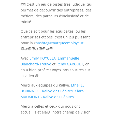
🗺️ C’est un jeu de pistes très ludique, qui
permet de découvrir des entreprises, des
métiers, des parcours d’inclusivité et de
mixité.
Que ce soit pour les équipages, ou les
entreprises étapes, c’est un jeu puissant
pour la «
hashtag
#
marqueemployeur
.
🧑‍🤝‍🧑🧑‍🤝‍🧑🧑‍🤝‍🧑
Avec
Emily HOYUELA
,
Emmanuelle
Blanchard-Trouvé
et
Rémy GARGUET
, on
en a bien profité ! Voyez nos sourires sur
la vidéo 😁
Merci aux équipes du Rallye,
Ethel LE
BOBINNEC . Rallye des Pépites
,
Clara
MAUMONT - Rallye des Pépites
.
Merci à celles et ceux qui nous ont
accueillis et élargi notre champ de vision